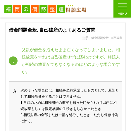
福岡の債務整理相談広場
>
自己破産とは
>
自己破産のよくあるご質問
>
父
MENU
借金問題全般, 自己破産のよくあるご質問
借金問題全般, 自己破産
父親が借金を抱えたまま亡くなってしまいました。相
続放棄をすれば自己破産せずに済むのですが、相続人
が相続の放棄ができなくなるのはどのような場合です
か。
次のような場合には、相続を単純承認したものとして、原則と
して相続放棄をすることはできません。
1 自己のために相続開始の事実を知った時から3カ月以内に相
続放棄もしくは限定承認の手続きをしなかったとき
2 相続財産の全部または一部を処分したとき、ただし保存行為
は除く。