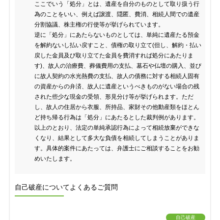
ここでいう「処分」とは、遺産を自分のものとして取り扱う行
為のことをいい、例えば譲渡、隠匿、費消、相続人間での遺産
分割協議、株主権の行使等が挙げられています。
逆に「処分」にあたらないものとしては、単純に遺産たる預金
を解約ないし払い戻すこと、債権の取り立て(但し、解約・払い
戻した金員及び取り立てた金員を費消すれば処分にあたりま
す)、故人の治療費、葬儀費用の支払、墓石や仏壇の購入、並び
に故人契約の水光熱費の支払、故人の債務に対する相続人固有
の資産からの弁済、故人に遺産というべきものがない場合の残
された些少な現金の受領、形見分け等が挙げられます。ただ
し、故人の住居から衣服、所持品、家財その他動産類をほとん
ど持ち帰る行為は「処分」にあたるとした裁判例があります。
以上のとおり、法定の単純承認行為によって相続放棄ができな
くなり、結果として多大な負債を相続してしまうことがありま
す。具体的案件にあたっては、弁護士にご相談することをお勧
めいたします。
自己破産についてよくあるご質問
自己破産