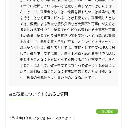
は、破産者からの事情聴取に当たり、破産に至った経緯につい
て十分に把握しているものと想定して臨まなければなりませ
ん。そこで、破産者としては、免責を得るためには虚偽の説明
を行うことなく正直に述べることが肝要です。破産管財人とし
ては、浪費による過大な債務負担など免責不許可事由があると
考えられる案件でも、破産者の供述から窺われる免責不許可事
由の詳細、破産者の反省態度及び管財業務への協力等の諸事情
を考慮して、裁量免責の意見に至ることも少なくありません。
以上からすれば、破産者としては、前提として申立代理人に対
しても破産申し立てに際し、自ら不利益と思える事項でも隠し
事をすることなく正直にすべてを告げることが重要です。そう
することによって、破産申立てに当たって破産に至る経緯につ
いて、裁判所に隠すことなく事前に申告することが可能とな
り、免責の可能性もより高いものとなるからです。
自己破産についてよくあるご質問
自己破産
自己破産は何度でもできるの？2度目は？？