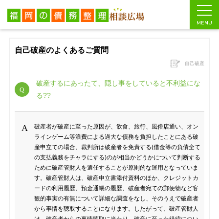
福岡の債務整理相談広場
>
自己破産とは
>
自己破産のよくあるご質問
>
破
MENU
自己破産のよくあるご質問
自己破産
破産するにあったて、隠し事をしていると不利益にな
る??
破産者が破産に至った原因が、飲食、旅行、風俗店通い、オン
ラインゲーム等浪費による過大な債務を負担したことにある破
産申立ての場合、裁判所は破産者を免責する(借金等の負債全て
の支払義務をチャラにする)のが相当かどうかについて判断する
ために破産管財人を選任することが原則的な運用となっていま
す。破産管財人は、破産申立書添付資料のほか、クレジットカ
ードの利用履歴、預金通帳の履歴、破産者宛ての郵便物など客
観的事実の有無について詳細な調査をなし、そのうえで破産者
から事情を聴取することになります。したがって、破産管財人